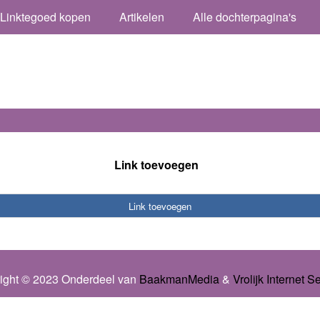
Linktegoed kopen
Artikelen
Alle dochterpagina's
Link toevoegen
Link toevoegen
ight © 2023 Onderdeel van
BaakmanMedia
&
Vrolijk Internet S